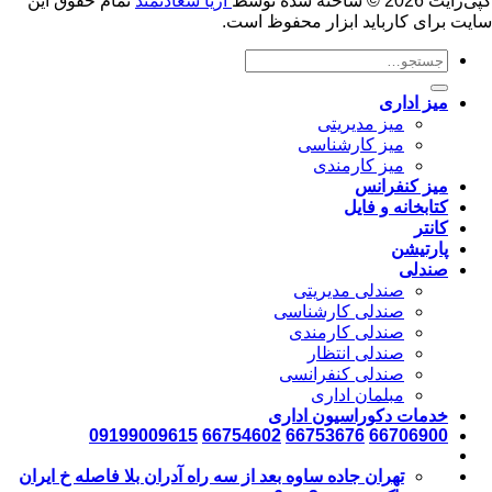
کپی‌رایت 2026 © ساخته شده توسط
آریا سعادتمند
تمام حقوق این
سایت برای کارباید ابزار محفوظ است.
جستجو
برای:
ميز ادارى
میز مديريتى
میز کارشناسی
میز كارمندى
ميز كنفرانس
كتابخانه و فایل
كانتر
پارتيشن
صندلى
صندلی مديريتى
صندلی كارشناسى
صندلی كارمندى
صندلی انتظار
صندلی كنفرانسى
مبلمان ادارى
خدمات دکوراسیون اداری
09199009615
66754602
66753676
66706900
تهران جاده ساوه بعد از سه راه آدران بلا فاصله خ ایران