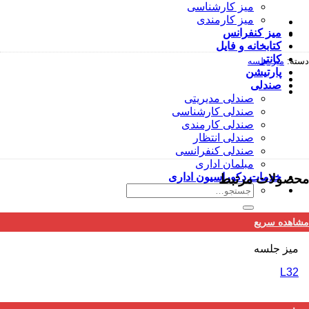
میز کارشناسی
میز كارمندى
ميز كنفرانس
كتابخانه و فایل
كانتر
دسته:
ميز جلسه
پارتيشن
صندلى
صندلی مديريتى
صندلی كارشناسى
صندلی كارمندى
صندلی انتظار
صندلی كنفرانسى
مبلمان ادارى
خدمات دکوراسیون اداری
محصولات مرتبط
جستجو
برای:
مشاهده سریع
ميز جلسه
L32