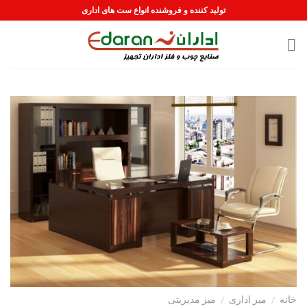
رش
تولید کننده و فروشنده انواع ست های اداری
ه
حتوا
خانه
/
ميز ادارى
/
میز مديريتى