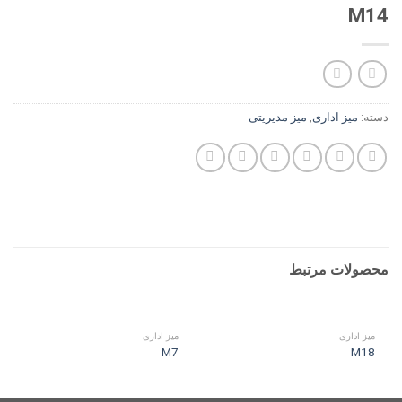
M14
دسته:
ميز ادارى
,
میز مديريتى
محصولات مرتبط
ميز ادارى
ميز ادارى
M7
M18