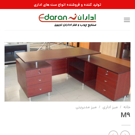
رش
تولید کننده و فروشنده انواع ست های اداری
ه
حتوا
خانه
/
ميز ادارى
/
میز مديريتى
M9